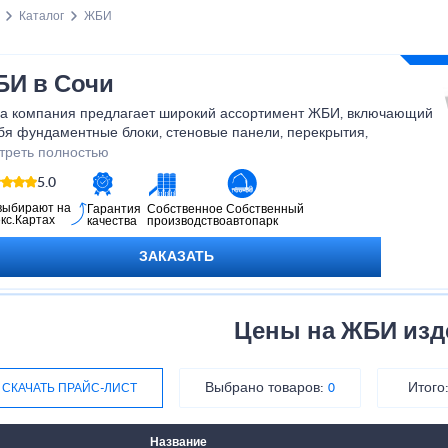
Каталог
ЖБИ
И в Сочи
а компания предлагает широкий ассортимент ЖБИ, включающий
бя фундаментные блоки, стеновые панели, перекрытия,
дюры, ограждения и многое другое. Мы гарантируем высокое
треть полностью
ство нашей продукции, а также оперативную доставку и
5.0
курентные цены. Не откладывайте свои строительные или
айнерские проекты на потом - выбирайте ЖБИ от нашей
выбирают на
Гарантия
Собственное
Собственный
кс.Картах
качества
производство
автопарк
пании и создавайте надежные и эстетически привлекательные
трукции уже сегодня!
ЗАКАЗАТЬ
Цены на ЖБИ изд
Выбрано товаров:
Итого
СКАЧАТЬ ПРАЙС-ЛИСТ
0
Название