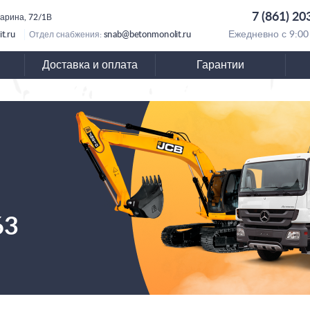
7 (861) 20
гарина, 72/1В
t.ru
snab@betonmonolit.ru
Ежедневно с 9:00
Отдел снабжения:
Доставка и оплата
Гарантии
63