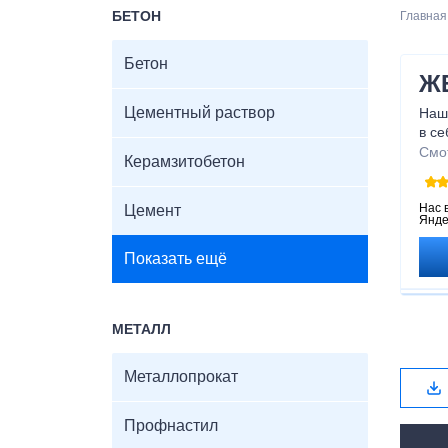
БЕТОН
Главная
Бетон
ЖБ
Цементный раствор
Наш
в се
бор
Смо
Керамзитобетон
каче
кон
диз
Нас 
Цемент
Янде
ком
конс
Показать ещё
МЕТАЛЛ
Металлопрокат
Профнастил