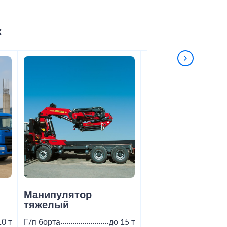
к
Манипулятор
Бортовой КАМ
тяжелый
10 т
Г/п борта
до 15 т
Г/п борта