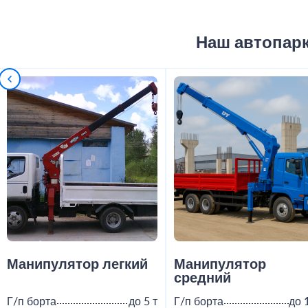
Наш автопар
Манипулятор легкий
Манипулятор
средний
Г/п борта
до 5 т
Г/п борта
до 