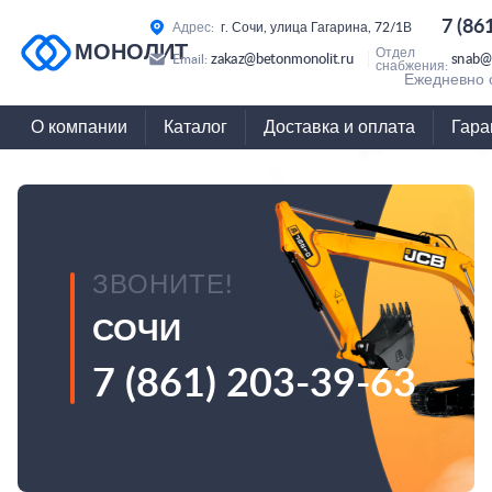
7 (86
Адрес:
г. Сочи, улица Гагарина, 72/1В
МОНОЛИТ
Отдел
zakaz@betonmonolit.ru
snab@
Email:
снабжения:
Ежедневно с
О компании
Каталог
Доставка и оплата
Гара
ЗВОНИТЕ!
СОЧИ
7 (861) 203-39-63