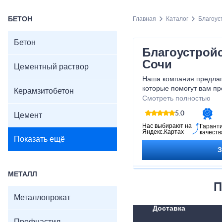
БЕТОН
Главная
Каталог
Благоус
Бетон
Благоустрой
Сочи
Цементный раствор
Наша компания предлаг
которые помогут вам пр
Керамзитобетон
настоящий райский угол
Смотреть полностью
декоративных элементо
5.0
Цемент
садовых инструментов -
того, чтобы сделать ва
Нас выбирают на
Гарант
Яндекс.Картах
качеств
функциональной. Не отк
Показать ещё
начните преображение с
МЕТАЛЛ
П
Металлопрокат
Доставка