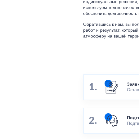
индивидуальные решения, 
используем только качест
обеспечить долговечность 
Обратившись к нам, вы по
работ и результат, котор
атмосферу на вашей терри
Заяв
Остав
Подт
Подтв