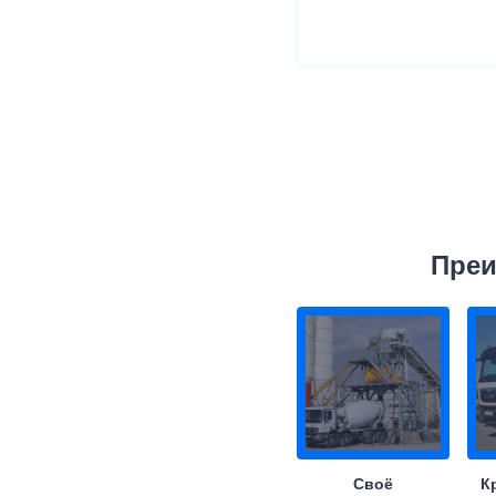
Преи
Своё
К