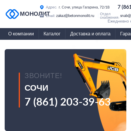
7 (86
Адрес:
г. Сочи, улица Гагарина, 72/1В
МОНОЛИТ
Отдел
zakaz@betonmonolit.ru
snab@
Email:
снабжения:
Ежедневно с
О компании
Каталог
Доставка и оплата
Гара
ЗВОНИТЕ!
СОЧИ
7 (861) 203-39-63