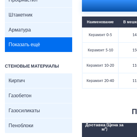
Профнастил
Штакетник
Наименование
В мешка
Арматура
Керамзит 0-5
14
Показать ещё
Керамзит 5-10
15
Керамзит 10-20
11
СТЕНОВЫЕ МАТЕРИАЛЫ
Кирпич
Керамзит 20-40
11
Газобетон
Газосиликаты
П
Доставка (Цена за
Пеноблоки
м³)