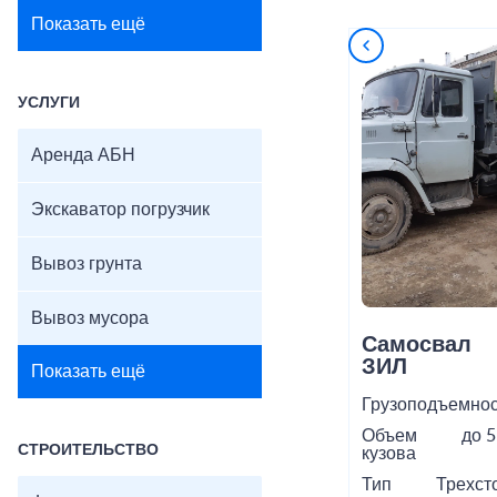
Показать ещё
УСЛУГИ
Аренда АБН
Экскаватор погрузчик
Вывоз грунта
Вывоз мусора
Самосвал
ЗИЛ
Показать ещё
Грузоподъемнос
Объем
до 5
СТРОИТЕЛЬСТВО
кузова
Тип
Трехст