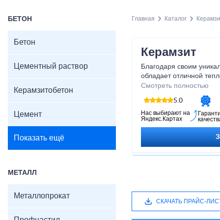
БЕТОН
Главная
Каталог
Керамз
Бетон
Керамзит
Цементный раствор
Благодаря своим уника
обладает отличной тепло
прекрасно впитывает и с
Смотреть полностью
Керамзитобетон
строительство дома, об
5.0
интерьера, керамзит с
Позвольте себе воплоти
Нас выбирают на
Цемент
Гарант
Яндекс.Картах
качеств
керамзита и наслаждайт
Показать ещё
МЕТАЛЛ
Металлопрокат
СКАЧАТЬ ПРАЙС-ЛИС