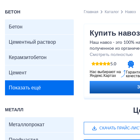
БЕТОН
Главная
Каталог
Навоз
Бетон
Купить навоз
Цементный раствор
Наш навоз - это 100% н
полученное из органиче
происхождения. Он бог
Смотреть полностью
Керамзитобетон
которые позволят вам 
5.0
плодовитые растения б
удобрений. Приобретая 
Нас выбирают на
Цемент
Гарант
Яндекс.Картах
качеств
пользу экологически чис
хозяйства. Доверьтесь п
Показать ещё
великолепных результат
нашим навозом!
Ц
МЕТАЛЛ
Металлопрокат
СКАЧАТЬ ПРАЙС-ЛИС