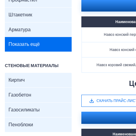
Профнастил
Штакетник
Наименова
Арматура
Навоз конский пе
Показать ещё
Навоз конский
Навоз коровий свежи
СТЕНОВЫЕ МАТЕРИАЛЫ
Кирпич
Ц
Газобетон
СКАЧАТЬ ПРАЙС-ЛИС
Газосиликаты
Пеноблоки
Наименован