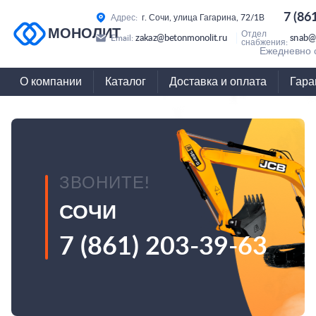
7 (86
Адрес:
г. Сочи, улица Гагарина, 72/1В
МОНОЛИТ
Отдел
zakaz@betonmonolit.ru
snab@
Email:
снабжения:
Ежедневно с
О компании
Каталог
Доставка и оплата
Гара
ЗВОНИТЕ!
СОЧИ
7 (861) 203-39-63