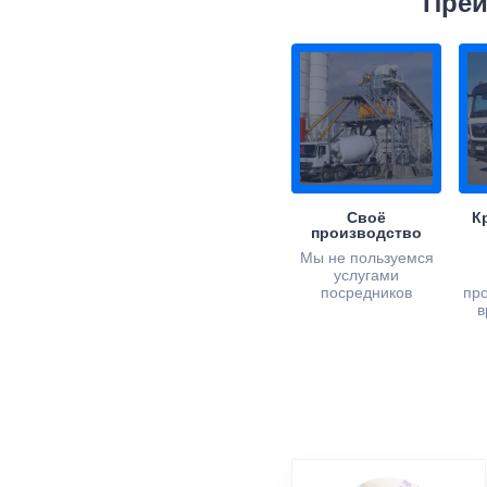
Преи
Своё
К
производство
Мы не пользуемся
услугами
посредников
пр
в