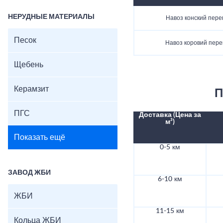
НЕРУДНЫЕ МАТЕРИАЛЫ
Навоз конский пер
Песок
Навоз коровий пер
Щебень
Керамзит
П
ПГС
Доставка (Цена за
м³)
Показать ещё
0-5 км
ЗАВОД ЖБИ
6-10 км
ЖБИ
11-15 км
Кольца ЖБИ