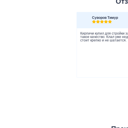
Отз
Суворов Тимур
Кирпичи купил для стройки з
такое качество. Клал уже не
стоит крепко и не шатается.