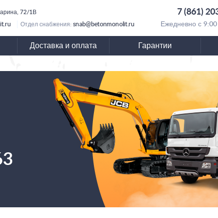
7 (861) 20
гарина, 72/1В
t.ru
snab@betonmonolit.ru
Ежедневно с 9:00
Отдел снабжения:
Доставка и оплата
Гарантии
63