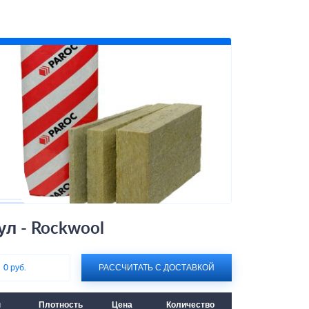
л - Rockwool
:
0 руб.
РАССЧИТАТЬ С ДОСТАВКОЙ
ы
Плотность
Цена
Количество