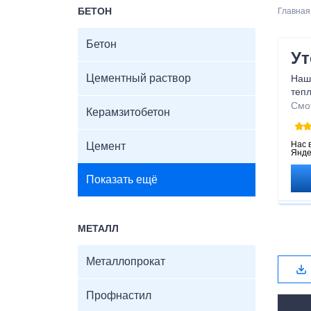
БЕТОН
Главная
Бетон
Ут
Цементный раствор
Наш
теп
сниз
Смо
Керамзитобетон
любо
наде
ком
Нас 
Цемент
Янде
разн
Показать ещё
МЕТАЛЛ
Металлопрокат
Профнастил