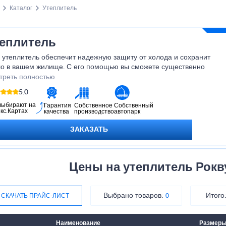
Каталог
Утеплитель
еплитель
 утеплитель обеспечит надежную защиту от холода и сохранит
ло в вашем жилище. С его помощью вы сможете существенно
ить затраты на отопление и создать идеальный микроклимат в
треть полностью
е время года. Выбирая наш утеплитель, вы выбираете качество,
5.0
жность и долговечность. Позвольте себе наслаждаться теплом и
фортом каждый день - выбирайте наш утеплитель и ощутите
выбирают на
Гарантия
Собственное
Собственный
кс.Картах
качества
производство
автопарк
ицу!
ЗАКАЗАТЬ
Цены на утеплитель Рокву
Выбрано товаров:
Итого
СКАЧАТЬ ПРАЙС-ЛИСТ
0
Наименование
Размер