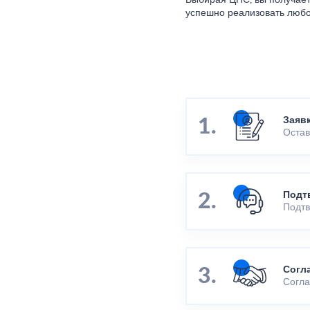
Выбирая ЦПС, вы получает
успешно реализовать любо
Заяв
Остав
Подт
Подтв
Согл
Согла