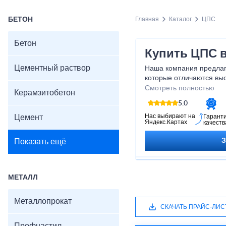
БЕТОН
Главная
Каталог
ЦПС
Бетон
Купить ЦПС 
Цементный раствор
Наша компания предлаг
которые отличаются выс
долговечностью и прев
Смотреть полностью
Керамзитобетон
свойствами. Благодаря
5.0
и быстро выполнить лю
достигнув отличных резу
Нас выбирают на
Цемент
Гарант
Яндекс.Картах
качеств
возможность приобрести
выгодной цене и сделат
Показать ещё
успешными и надежным
МЕТАЛЛ
Металлопрокат
СКАЧАТЬ ПРАЙС-ЛИС