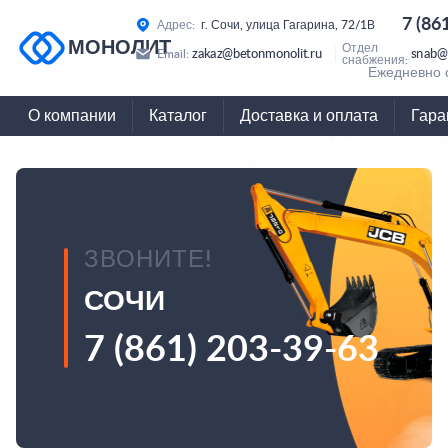
7 (86
Адрес:
г. Сочи, улица Гагарина, 72/1В
МОНОЛИТ
Отдел
zakaz@betonmonolit.ru
snab@
Email:
снабжения:
Ежедневно с
О компании
Каталог
Доставка и оплата
Гара
ЗВОНИТЕ!
СОЧИ
7 (861) 203-39-63