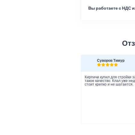
Вы работаете с НДС и
Отз
Суворов Тимур
Кирпичи купил для стройки з
такое качество. Клал уже не
стоит крепко и не шатается.