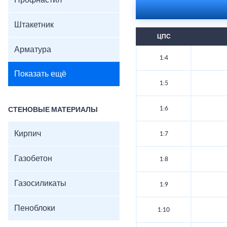
Профнастил
Штакетник
ЦПС
Арматура
1:4
Показать ещё
1:5
1:6
СТЕНОВЫЕ МАТЕРИАЛЫ
Кирпич
1:7
Газобетон
1:8
Газосиликаты
1:9
Пеноблоки
1:10