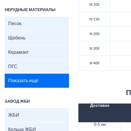
М 100
НЕРУДНЫЕ МАТЕРИАЛЫ
М 150
Песок
М 200
Щебень
М 300
Керамзит
М 400
ПГС
Показать ещё
П
ЗАВОД ЖБИ
Доставка
ЖБИ
0-5 км
Кольца ЖБИ