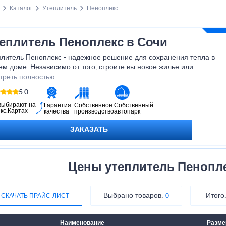
Каталог
Утеплитель
Пеноплекс
еплитель Пеноплекс в Сочи
плитель Пеноплекс - надежное решение для сохранения тепла в
м доме. Независимо от того, строите вы новое жилье или
или улучшить теплоизоляцию уже существующего, наш
треть полностью
плитель станет незаменимым помощником. Благодаря своей
5.0
окой теплопроводности и прочности, Пеноплекс обеспечивает
ективную защиту от холода и сохранение тепла в помещении.
выбирают на
Гарантия
Собственное
Собственный
кс.Картах
качества
производство
автопарк
этом он легкий, экологически безопасный и прост в установке. Не
адывайте заботу о комфорте своего дома на потом - выберите
ЗАКАЗАТЬ
плитель Пеноплекс и наслаждайтесь теплом и уютом в любое
я года!
Цены утеплитель Пеноплек
Выбрано товаров:
Итого
СКАЧАТЬ ПРАЙС-ЛИСТ
0
Наименование
Разм