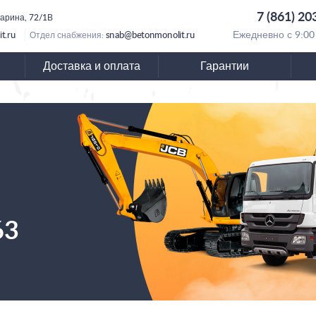
7 (861) 20
гарина, 72/1В
t.ru
snab@betonmonolit.ru
Ежедневно с 9:00
Отдел снабжения:
Доставка и оплата
Гарантии
63