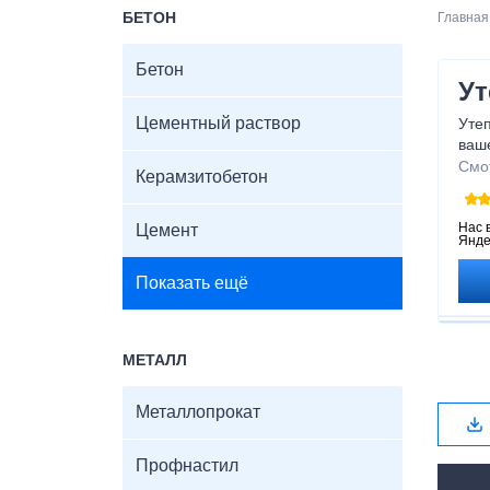
БЕТОН
Главная
Бетон
Ут
Цементный раствор
Уте
ваше
реш
Смо
Керамзитобетон
уте
выс
эфф
Нас 
Цемент
Янде
При 
откл
Показать ещё
уте
врем
МЕТАЛЛ
Металлопрокат
Профнастил