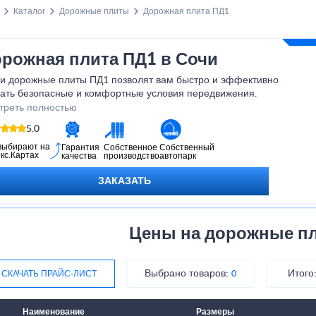
Каталог
Дорожные плиты
Дорожная плита ПД1
рожная плита ПД1 в Сочи
и дорожные плиты ПД1 позволят вам быстро и эффективно
дать безопасные и комфортные условия передвижения.
обретая нашу продукцию, вы получаете гарантированное
треть полностью
ство и отличное соотношение цены и качества. Не упустите
5.0
можность улучшить инфраструктуру вашего города или
дприятия с помощью наших дорожных плит ПД1!
выбирают на
Гарантия
Собственное
Собственный
кс.Картах
качества
производство
автопарк
ЗАКАЗАТЬ
Цены на дорожные п
Выбрано товаров:
Итого
СКАЧАТЬ ПРАЙС-ЛИСТ
0
Наименование
Размеры