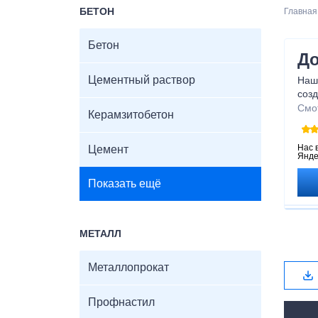
БЕТОН
Главная
Бетон
До
Цементный раствор
Наш
соз
При
Смо
Керамзитобетон
каче
воз
пре
Нас 
Цемент
Янде
Показать ещё
МЕТАЛЛ
Металлопрокат
Профнастил