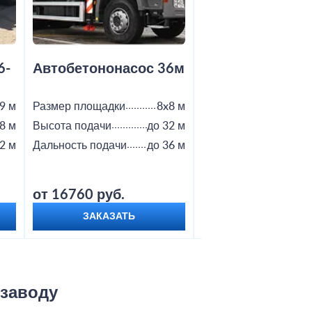
6-
Автобетононасос 36м
Автобетононас
9 м
Размер площадки
8x8 м
Размер площадки
8 м
Высота подачи
до 32 м
Высота подачи
2 м
Дальность подачи
до 36 м
Дальность подачи
от 16760 руб.
от 18800 руб.
ЗАКАЗАТЬ
ЗАКАЗАТЬ
 заводу