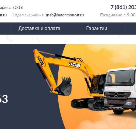
7 (861) 20
гарина, 72/1В
t.ru
snab@betonmonolit.ru
Ежедневно с 9:00
Отдел снабжения:
Доставка и оплата
Гарантии
63