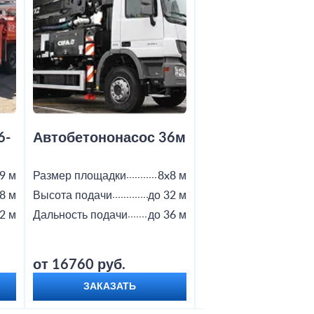
6-
Автобетононасос 36м
Автобетононас
9 м
Размер площадки
8x8 м
Размер площадки
8 м
Высота подачи
до 32 м
Высота подачи
2 м
Дальность подачи
до 36 м
Дальность подачи
от 16760 руб.
от 18800 руб.
ЗАКАЗАТЬ
ЗАКАЗАТЬ