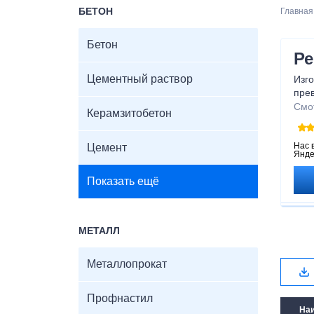
БЕТОН
Главная
Бетон
Ре
Цементный раствор
Изго
пре
рейк
Смо
Керамзитобетон
дост
и ув
рейк
Нас 
Цемент
Янде
Показать ещё
МЕТАЛЛ
Металлопрокат
Профнастил
На