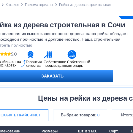
Каталог
Пиломатериалы
Рейка из дерева строительная
йка из дерева строительная в Сочи
товленная из высококачественного дерева, наша рейка обладает
восходной прочностью и долговечностью. Наша строительная
а из дерева - это надежное изделие, которое поможет вам
треть полностью
ичь высоких результатов в строительстве. Приобретайте качество
5.0
еренность в каждом шаге вашего проекта с нашей строительной
ой из дерева!
выбирают на
Гарантия
Собственное
Собственный
кс.Картах
качества
производство
автопарк
ЗАКАЗАТЬ
Цены на рейки из дерева 
Выбрано товаров:
Итого
СКАЧАТЬ ПРАЙС-ЛИСТ
0
именование
Размеры
Шт. в 1 м3:
Сорт:
Ц