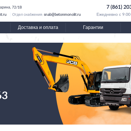
7 (861) 20
гарина, 72/1В
t.ru
snab@betonmonolit.ru
Ежедневно с 9:00
Отдел снабжения:
Доставка и оплата
Гарантии
63