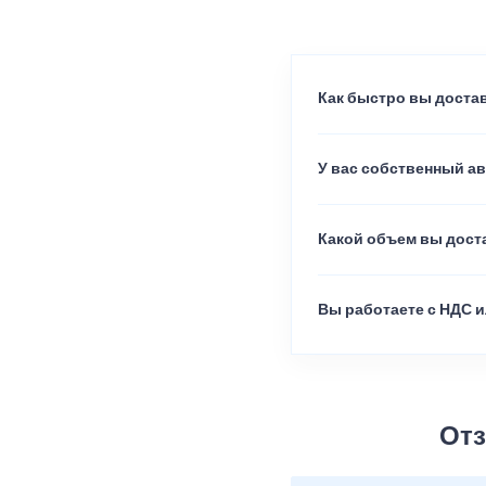
Как быстро вы достав
У вас собственный а
Какой объем вы доста
Вы работаете с НДС и
Отз