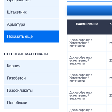
Профнастил
Штакетник
Арматура
Наименование
Х
Показать ещё
Доска обрезная
естественной
2
влажности
СТЕНОВЫЕ МАТЕРИАЛЫ
Доска обрезная
естественной
2
влажности
Кирпич
Доска обрезная
Газобетон
естественной
2
влажности
Газосиликаты
Доска обрезная
естественной
2
влажности
Пеноблоки
Доска обрезная