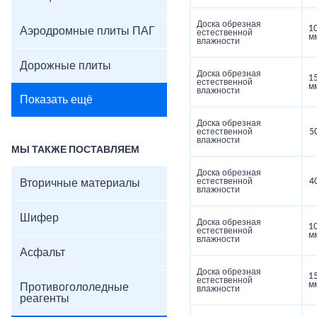
Доска обрезная
1
Аэродромные плиты ПАГ
естественной
м
влажности
Дорожные плиты
Доска обрезная
1
естественной
м
влажности
Показать ещё
Доска обрезная
естественной
5
влажности
МЫ ТАКЖЕ ПОСТАВЛЯЕМ
Доска обрезная
естественной
4
Вторичные материалы
влажности
Шифер
Доска обрезная
1
естественной
м
влажности
Асфальт
Доска обрезная
1
естественной
м
Противогололедные
влажности
реагенты