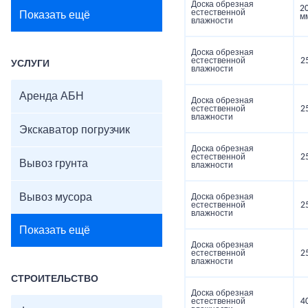
Доска обрезная
2
естественной
Показать ещё
м
влажности
Доска обрезная
естественной
2
УСЛУГИ
влажности
Аренда АБН
Доска обрезная
естественной
2
влажности
Экскаватор погрузчик
Доска обрезная
естественной
2
Вывоз грунта
влажности
Вывоз мусора
Доска обрезная
естественной
2
влажности
Показать ещё
Доска обрезная
естественной
2
влажности
СТРОИТЕЛЬСТВО
Доска обрезная
естественной
4