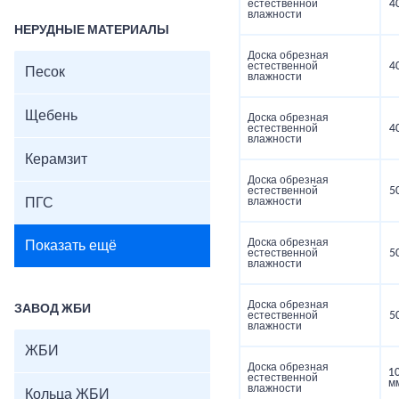
естественной
4
влажности
НЕРУДНЫЕ МАТЕРИАЛЫ
Доска обрезная
естественной
4
Песок
влажности
Щебень
Доска обрезная
естественной
4
влажности
Керамзит
Доска обрезная
естественной
5
ПГС
влажности
Доска обрезная
Показать ещё
естественной
5
влажности
Доска обрезная
ЗАВОД ЖБИ
естественной
5
влажности
ЖБИ
Доска обрезная
1
естественной
м
влажности
Кольца ЖБИ