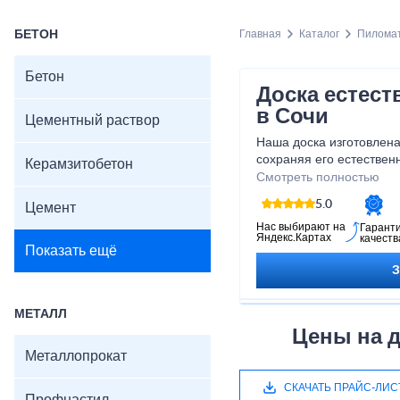
БЕТОН
Главная
Каталог
Пилома
Бетон
Доска естес
в Сочи
Цементный раствор
Наша доска изготовлена
сохраняя его естестве
Керамзитобетон
красоту. Она не только
Смотреть полностью
интерьер, но и обладае
5.0
Цемент
Будьте уверены, что пр
естественной влажности
Нас выбирают на
Гарант
Яндекс.Картах
качеств
качественный товар, но 
Показать ещё
себе насладиться естес
функциональностью наш
влажности!
МЕТАЛЛ
Цены на д
Металлопрокат
СКАЧАТЬ ПРАЙС-ЛИС