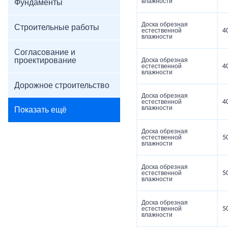
влажности
Фундаменты
Доска обрезная
Строительные работы
естественной
4
влажности
Согласование и
проектирование
Доска обрезная
естественной
4
влажности
Дорожное строительство
Доска обрезная
естественной
4
влажности
Показать ещё
Доска обрезная
естественной
5
влажности
Доска обрезная
естественной
5
влажности
Доска обрезная
естественной
5
влажности