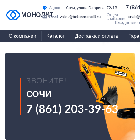
7 (86
Адрес:
г. Сочи, улица Гагарина, 72/1В
МОНОЛИТ
Отдел
zakaz@betonmonolit.ru
snab@
Email:
снабжения:
Ежедневно с
О компании
Каталог
Доставка и оплата
Гара
ЗВОНИТЕ!
СОЧИ
7 (861) 203-39-63