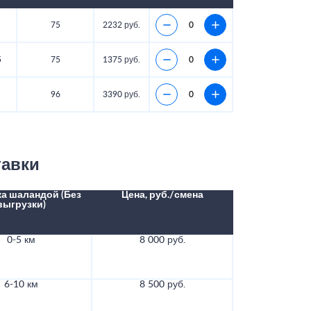
75
2232 руб.
5
75
1375 руб.
96
3390 руб.
тавки
а шаландой (Без
Цена, руб./смена
выгрузки)
0-5 км
8 000 руб.
6-10 км
8 500 руб.