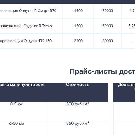
оизоляция Ондутис B Смарт R70
1500
50000
4.9
ароизоляция Ондутис R Termo
1500
50000
5.2
ароизоляция Ондутис ПК-150
3200
30000
-
Прайс-листы дос
авка манипулятором
Стоимость
Доставк
0-5 км
300 руб./м³
6-10 км
350 руб./м³