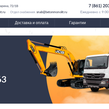
7 (861) 20
гарина, 72/1В
t.ru
snab@betonmonolit.ru
Ежедневно с 9:00
Отдел снабжения:
Доставка и оплата
Гарантии
63