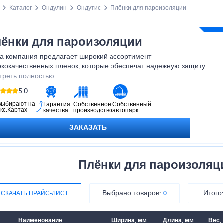
Каталог
Ондулин
Ондутис
Плёнки для пароизоляции
ёнки для пароизоляции
а компания предлагает широкий ассортимент
ококачественных пленок, которые обеспечат надежную защиту
его строительного объекта. Благодаря инновационным
треть полностью
нологиям и использованию только лучших материалов, наши
5.0
ки обладают высокой прочностью, устойчивостью к разрывам и
овечностью. Не упускайте возможность обеспечить ваш дом
выбирают на
Гарантия
Собственное
Собственный
кс.Картах
качества
производство
автопарк
ежной защитой от влаги с помощью наших пленок для
оизоляции.
ЗАКАЗАТЬ
Плёнки для пароизоляц
Выбрано товаров:
Итого
СКАЧАТЬ ПРАЙС-ЛИСТ
0
Наименование
Ширина, мм
Длина, мм
Вес, 