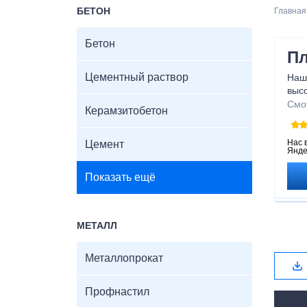
БЕТОН
Главная
Бетон
Пл
Цементный раствор
Наш
выс
ваш
Смо
Керамзитобетон
тех
плен
долг
Нас 
Цемент
Янде
над
пар
Показать ещё
МЕТАЛЛ
Металлопрокат
Профнастил