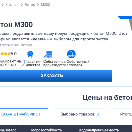
Каталог
Бетон
М300
тон М300
рады представить вам нашу новую продукцию - бетон М300. Этот
ериал является идеальным выбором для строительства
ежных и прочных конструкций. Мы уверены, что наш бетон М300
треть полностью
нет надежным партнером в вашем строительном проекте и
5.0
жет вам достичь ваших целей. Обращайтесь к нам, и мы с
вольствием поможем вам с выбором и доставкой нашего
выбирают на
Гарантия
Собственное
Собственный
кс.Картах
качества
производство
автопарк
укта.
ЗАКАЗАТЬ
Цены на бето
Выбрано товаров:
Итого
СКАЧАТЬ ПРАЙС-ЛИСТ
0
ка/Класс
Морозостойкость
Водонепроницаемость