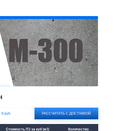
н
:
0 руб.
РАССЧИТАТЬ С ДОСТАВКОЙ
Стоимость П3 за куб (м3)
Количество