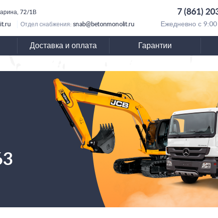
7 (861) 20
гарина, 72/1В
t.ru
snab@betonmonolit.ru
Ежедневно с 9:00
Отдел снабжения:
Доставка и оплата
Гарантии
63