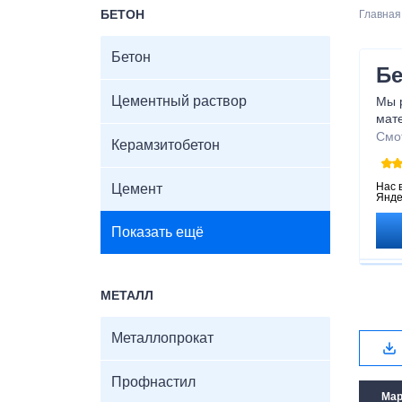
БЕТОН
Главная
Бетон
Бе
Цементный раствор
Мы 
мат
над
Смо
Керамзитобетон
ста
помо
удо
Нас 
Цемент
Янде
прод
Показать ещё
МЕТАЛЛ
Металлопрокат
Профнастил
Мар