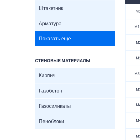
Штакетник
М1
Арматура
М1
Показать ещё
М
М
СТЕНОВЫЕ МАТЕРИАЛЫ
М3
Кирпич
М
Газобетон
М
Газосиликаты
М
Пеноблоки
М