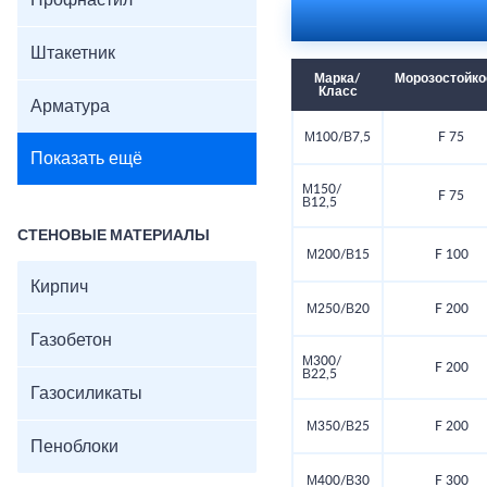
Профнастил
Штакетник
Марка/
Морозостойко
Класс
Арматура
М100/В7,5
F 75
Показать ещё
М150/
F 75
В12,5
СТЕНОВЫЕ МАТЕРИАЛЫ
М200/В15
F 100
Кирпич
М250/В20
F 200
Газобетон
М300/
F 200
В22,5
Газосиликаты
М350/В25
F 200
Пеноблоки
М400/В30
F 300