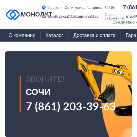
7 (86
Адрес:
г. Сочи, улица Гагарина, 72/1В
МОНОЛИТ
Отдел
zakaz@betonmonolit.ru
snab@
Email:
снабжения:
Ежедневно с
О компании
Каталог
Доставка и оплата
Гара
ЗВОНИТЕ!
СОЧИ
7 (861) 203-39-63