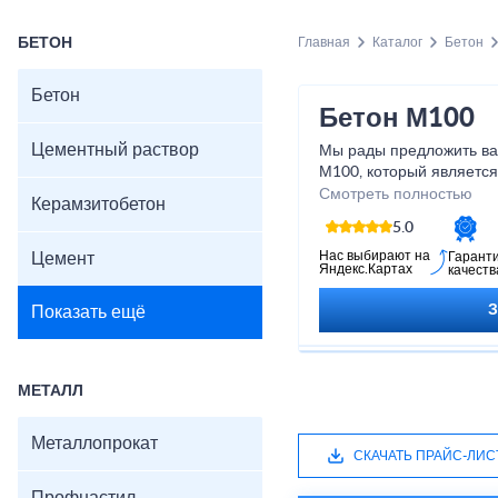
БЕТОН
Главная
Каталог
Бетон
Бетон
Бетон М100
Цементный раствор
Мы рады предложить ва
М100, который являетс
строительства различны
Смотреть полностью
Керамзитобетон
отличается прочностью,
5.0
что делает его идеаль
проектов любого масшта
Нас выбирают на
Цемент
Гарант
Яндекс.Картах
качеств
бетон соответствует в
качества и безопасност
Показать ещё
вы можете быть уверены
эффективности. Обратит
сами в высоком качеств
МЕТАЛЛ
Металлопрокат
СКАЧАТЬ ПРАЙС-ЛИС