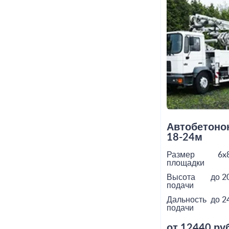
Автобетоно
18-24м
Размер
6x
площадки
Высота
до 2
подачи
Дальность
до 2
подачи
от 12440 руб