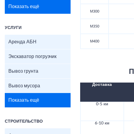
Показать ещё
М300
М350
УСЛУГИ
Аренда АБН
М400
Экскаватор погрузчик
П
Вывоз грунта
Доставка
Вывоз мусора
Показать ещё
0-5 км
СТРОИТЕЛЬСТВО
6-10 км