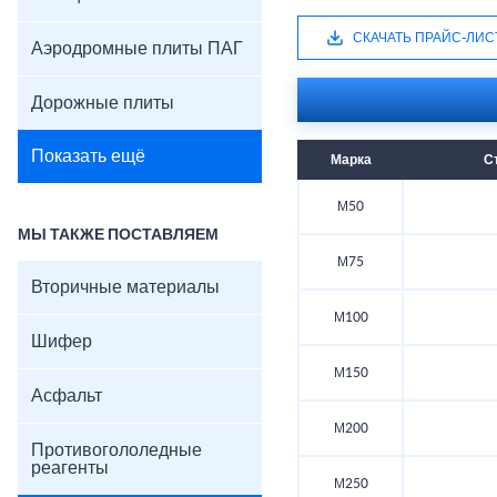
СКАЧАТЬ ПРАЙС-ЛИС
Аэродромные плиты ПАГ
Дорожные плиты
Показать ещё
Марка
С
М50
МЫ ТАКЖЕ ПОСТАВЛЯЕМ
М75
Вторичные материалы
М100
Шифер
М150
Асфальт
М200
Противогололедные
реагенты
М250