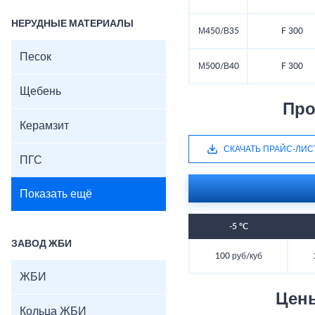
НЕРУДНЫЕ МАТЕРИАЛЫ
М450/В35
F 300
Песок
М500/В40
F 300
Щебень
Про
Керамзит
СКАЧАТЬ ПРАЙС-ЛИС
ПГС
Показать ещё
-5 °C
ЗАВОД ЖБИ
100 руб/куб
ЖБИ
Цен
Кольца ЖБИ